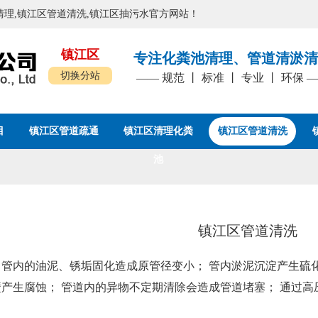
粪池清理,镇江区管道清洗,镇江区抽污水官方网站！
镇江区
专注化粪池清理、管道清淤清
切换分站
—— 规范 丨 标准 丨 专业 丨 环保 
目
镇江区管道疏通
镇江区清理化粪
镇江区管道清洗
池
镇江区管道清洗
管内的油泥、锈垢固化造成原管径变小； 管内淤泥沉淀产生硫
产生腐蚀； 管道内的异物不定期清除会造成管道堵塞； 通过高
。