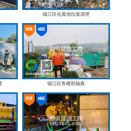
镇江区化粪池垃圾清理
理
镇江区售楼部抽粪