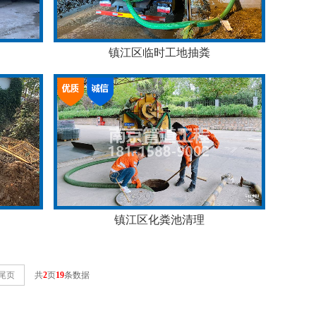
镇江区临时工地抽粪
镇江区化粪池清理
尾页
共
2
页
19
条数据